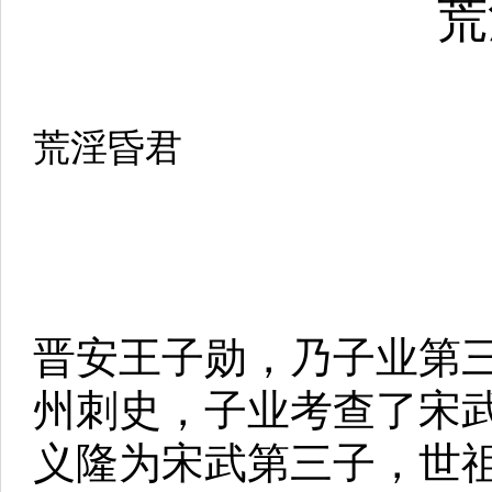
荒
荒淫昏君
晋安王子勋，乃子业第
州刺史，子业考查了宋
义隆为宋武第三子，世