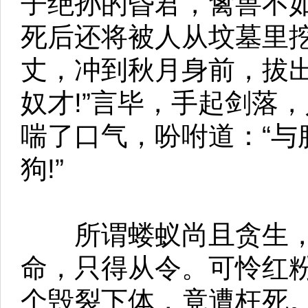
子绝孙的昏君，禽兽不
死后还将被人从坟墓里挖
丈，冲到秋月身前，拔出
奴才!”言毕，手起剑落
喘了口气，吩咐道：“与
狗!”
所谓蝼蚁尚且贪生，
命，只得从令。可怜红
个毁裂下体，竟遭枉死