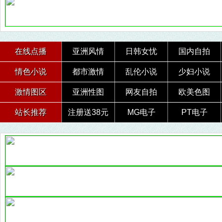
在线点播
亚洲风情
日韩女忧
国内自拍
情色小说
都市激情
乱伦小说
少妇小说
激情图区
亚洲性图
网友自拍
欧美色图
站长推荐
注册送38元
MG电子
PT电子